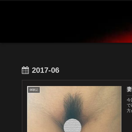
2017-06
妻
体験記
今
で
方